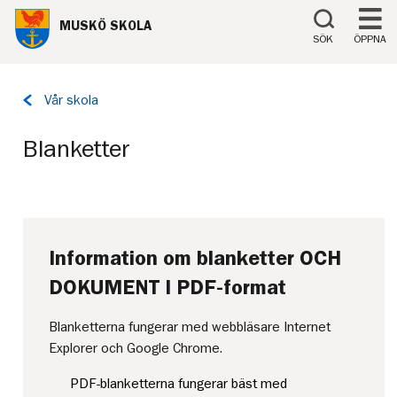
Till innehåll på sidan
MUSKÖ SKOLA
SÖK
ÖPPNA
Tillbaka
Vår skola
till
sidan:
Blanketter
Information om blanketter OCH
DOKUMENT I PDF-format
Blanketterna fungerar med webbläsare Internet
Explorer och Google Chrome.
PDF-blanketterna fungerar bäst med