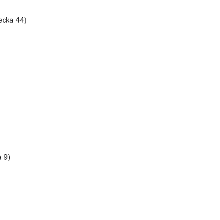
ecka 44)
a 9)