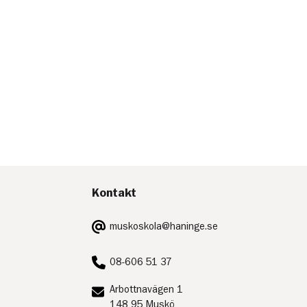
Kontakt
E-
muskoskola@haninge.se
post:
Telefon:
08-606 51 37
Postadress:
Arbottnavägen 1
148 95 Muskö